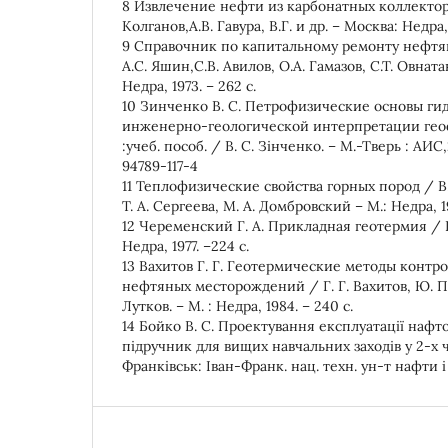
8 Извлечение нефти из карбонатных коллекторо
Колганов,А.В. Гавура, В.Г. и др. – Москва: Недра, 
9 Справочник по капитальному ремонту нефтя
А.С. Яшин,С.В. Авилов, О.А. Гамазов, С.Т. Овната
Недра, 1973. – 262 с.
10 Зинченко В. С. Петрофизические основы ги
инженерно-геологической интерпретации гео
:учеб. пособ. / В. С. Зінченко. – М.-Тверь : АИС,
94789-117-4
11 Теплофизические свойства горных пород / В. 
Т. А. Сергеева, М. А. Домбровский – М.: Недра, 19
12 Череменский Г. А. Прикладная геотермия / Г
Недра, 1977. –224 с.
13 Вахитов Г. Г. Геотермические методы контро
нефтяных месторождений / Г. Г. Вахитов, Ю. П.
Лутков. – М. : Недра, 1984. – 240 с.
14 Бойко В. С. Проектування експлуатації нафт
підручник для вищих навчальних заходів у 2-х ч.
Франківськ: Іван-Франк. нац. техн. ун-т нафти і га