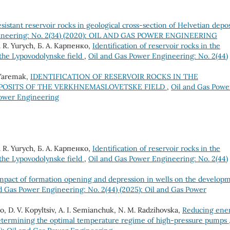
sistant reservoir rocks in geological cross-section of Helvetian depos
gineering: No. 2(34) (2020): OIL AND GAS POWER ENGINEERING
А. R. Yurych, Б. А. Карпенко,
Identification of reservoir rocks in the
f the Lypovodolynske field
,
Oil and Gas Power Engineering: No. 2(44)
. Yaremak,
IDENTIFICATION OF RESERVOIR ROCKS IN THE
EPOSITS OF THE VERKHNEMASLOVETSKE FIELD
,
Oil and Gas Powe
 Power Engineering
А. R. Yurych, Б. А. Карпенко,
Identification of reservoir rocks in the
f the Lypovodolynske field
,
Oil and Gas Power Engineering: No. 2(44)
impact of formation opening and depression in wells on the develop
d Gas Power Engineering: No. 2(44) (2025): Oil and Gas Power
ko, D. V. Kopyltsiv, А. I. Semianchuk, N. M. Radzihovska,
Reducing ene
etermining the optimal temperature regime of high-pressure pumps