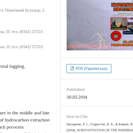
л. Північний Бульвар, 2,
, 15; тел. (0342) 727123
, 15; тел. (0342) 727123
rmal logging,
PDF (Українська)
Published
30.05.2014
 are in the middle and late
How to Cite
 of hydrocarbon extraction
Нагорняк, Р. І., Старостін, В. В., & Коваль, Я
ich prevents
(2014). SUBSTANTIATION OF THE POSSIBIL