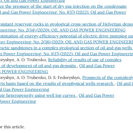
6): Oil and Gas Power Engineering
ce the pressure of the start of dry gas injection on the condensate
l and Gas Power Engineering: No. 1(37) (2022): Oil and Gas Power
sistant reservoir rocks in geological cross-section of Helvetian depos
gineering: No. 2(34) (2020): OIL AND GAS POWER ENGINEERING
stimation of energy efficiency potential of electric drive pumping un
ower Engineering: No. 2(36) (2021): OIL AND GAS POWER ENGINEER
mictic sandstones in a complex geological section of oil and gas wells
s Power Engineering: No. 1(37) (2022): Oil and Gas Power Engineeri
doryshyn, А. О. Trubenko,
Reliability of results of use of complex
l of development of oil and gas deposits
,
Oil and Gas Power
 GAS POWER ENGINEERING
oryshyn, A. O. Trubenko, D. S. Fedoryshyn,
Prospects of the complexl
ets basin based on the results of geophysical wells research
,
Oil and 
and Gas Power Engineering
voir heterogeneity using well log curves
,
Oil and Gas Power
 Power Engineering
r this article.