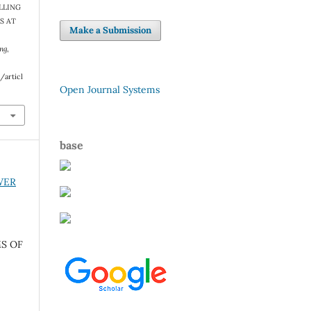
LLING
S AT
Make a Submission
E
ng
,
/articl
Open Journal Systems
base
OWER
S OF