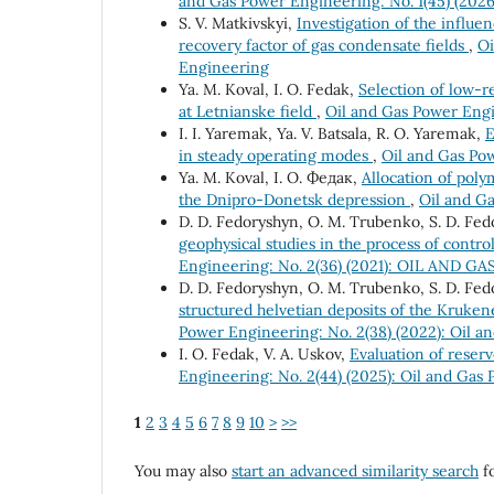
and Gas Power Engineering: No. 1(45) (202
S. V. Matkivskyi,
Investigation of the influen
recovery factor of gas condensate fields
,
Oi
Engineering
Ya. М. Koval, І. О. Fedak,
Selection of low-re
at Letnianske field
,
Oil and Gas Power En
I. I. Yaremak, Ya. V. Batsala, R. О. Yaremak,
E
in steady operating modes
,
Oil and Gas P
Ya. M. Koval, І. О. Федак,
Allocation of poly
the Dnipro-Donetsk depression
,
Oil and Ga
D. D. Fedoryshyn, О. М. Trubenko, S. D. Fe
geophysical studies in the process of contro
Engineering: No. 2(36) (2021): OIL AND
D. D. Fedoryshyn, O. M. Trubenko, S. D. Fed
structured helvetian deposits of the Kruken
Power Engineering: No. 2(38) (2022): Oil 
І. О. Fedak, V. А. Uskov,
Evaluation of reser
Engineering: No. 2(44) (2025): Oil and Gas
1
2
3
4
5
6
7
8
9
10
>
>>
You may also
start an advanced similarity search
fo