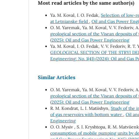
Most read articles by the same author(s)
Ya. М. Koval, І. О. Fedak,
Selection of low-re
at Letnianske field
,
Oil and Gas Power En
О. М. Yaremak, Ya. М. Koval, V. V. Fedoriv, 
geological section of the Visean deposits o
(2025): Oil and Gas Power Engineering
Ya. M. Koval, I. O. Fedak, V. V. Fedoriv, R. T
GEOLOGICAL SECTION OF THE STRYI D
Engineering: No. 1(41) (2024): Oil and Gas
Similar Articles
О. М. Yaremak, Ya. М. Koval, V. V. Fedoriv, 
geological section of the Visean deposits o
(2025): Oil and Gas Power Engineering
R. М. Kondrat, L. І. Matiishyn,
Study of the 
of gas reservoirs with bottom water
,
Oil an
Engineering
О. O. Mysiv , S. I. Kryshtopa, R. M. Matviien
consumption of mobile pumping units by d