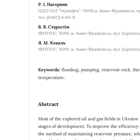
Р. І. Нагорняк
НДПІ ПАТ “Укрнафта”; 76019,м. Івано-Франківськ, ву
тел. (03422) 4-60-11
В. В. Старостін
ІФНТУНГ; 76019, м. Івано-Франківськ, вул. Карпатська
Я. М. Коваль
ІФНТУНГ; 76019, м. Івано-Франківськ, вул. Карпатська
Keywords:
flooding, pumping, reservoir rock, the
temperature.
Abstract
Most of the explored oil and gas fields in Ukraine
stages of development. To improve the efficiency
the method of maintaining reservoir pressure, wh