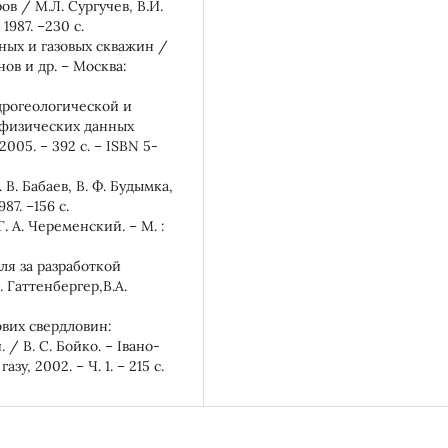
в / М.Л. Сургучев, В.И.
1987. –230 с.
ных и газовых скважин /
нов и др. – Москва:
дрогеологической и
физических данных
2005. – 392 с. – ISBN 5-
В. Бабаев, В. Ф. Будымка,
87. –156 с.
. А. Череменский. – М. :
ля за разработкой
 Гаттенбергер,В.А.
ових свердловин:
 / В. С. Бойко. – Івано-
зу, 2002. – Ч. 1. – 215 с.