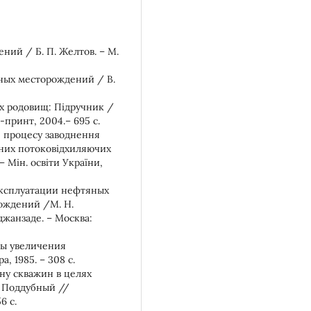
ний / Б. П. Желтов. – М.
яных месторождений / В.
их родовищ: Підручник /
л-принт, 2004.– 695 с.
я процесу заводнення
них потоковідхиляючих
 Мін. освіти України,
эксплуатации нефтяных
ождений /М. Н.
джанзаде. – Москва:
ды увеличения
, 1985. – 308 с.
ону скважин в целях
. Поддубный //
6 с.