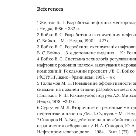
References
1 Желтов Б. П. Разработка нефтяных месторожде
: Недра, 1986.– 332 с.
2 Бойко В. С. Разработка и эксплуатация нефт
С. Бойко. – М. : Недра, 1990. – 427 с.
3 Бойко В. С. Розробка та експлуатація нафтов
В. С. Бойко. – 3-є доповнене видання. – К.: Реа
4 Бойко В. С. Системна технологія регулюванн
нафтових родовищ шляхом закачування керова
композицій: Рекламний проспект /В. С. Бойко –
ІФДТУНГ,Івано-Франківськ, 1997. – 4 с.
5 Галлямов М. Н. Повышение эффективности 
скважин на поздней стадии разработки местор
Галлямов, Р. Ш. Рахимкулов; под ред.А.Х. Мирза
Недра, 1978. –207 с.
6 Сургучев М. Л. Вторичные и третичные мето
нефтеотдачи пластов /М. Л. Сургуєв. – М. : Недра
7 Сидоров И. А. Воздействие на призабойную з
ограничения отбораводы / И. А. Сидоров, Ю. А
Нефтепромысловое дело. – 1984. –Вып. 1 (73). – 5