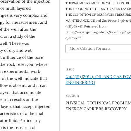
observation of the injection
THERMOMETRY METHOD WHILE CONTRO
For multi layered
THE FLOODING OF OIL SATURATED LAYER
anges is very complex and
THE CONDITION OF RESERVOIR PRESSUR
MAINTENANCE.
Oil and Gas Power Engineeri
logy for measurement and
(1(21), 38–47. Retrieved from
f the well after the
https://www.nge.nung.edu.ua/index.php/nge
d on a study of the
e/view/278
well. There was
More Citation Formats
ty of dry and wet
t influence of the pore
 the rock reservoir, where
Issue
f an experimental work
No. 1(21) (2014): OIL AND GAS P
 in the well indicate that
ENGINEERING
low is absent, and it can
layers that accumulate
Section
search results on the
PHYSICAL-TECHNICAL PROBLEM
layers that accept injected
ENERGY CARRIERS RECOVERY
acteristics of a thermal
tor fluid. Particularly
a is the research of