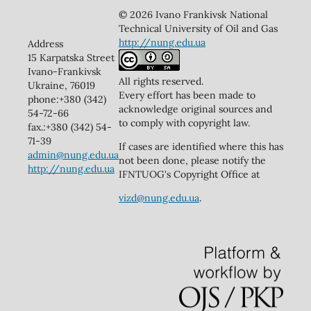
© 2026 Ivano Frankivsk National
Technical University of Oil and Gas
http://nung.edu.ua
Address
15 Karpatska Street
Ivano-Frankivsk
All rights reserved.
Ukraine, 76019
Every effort has been made to
phone:+380 (342)
acknowledge original sources and
54-72-66
to comply with copyright law.
fax.:+380 (342) 54-
71-39
If cases are identified where this has
admin@nung.edu.ua
not been done, please notify the
http://nung.edu.ua
IFNTUOG's Copyright Office at
vizd@nung.edu.ua
.