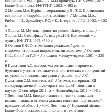
свердловин: монографія / М.І.Горбійчук, Г.Н. Семенцов. –
Івано-Франківськ:ІФНТУНГ, 2003. – 493 с.
3 Мислюк М.А. Буріння свердловин: у 5 т.Т. 2. Промивання
свердловин. Відробка доліт: довідник / Мислюк М.А.,
Рибчич І.Й., Яремійчук Р.С. – К.: Інтерпрес ЛТД, 2002. – 303
с.
4 Эддоус М. Методы принятия решений:пер. с англ. /
Эддоус М., Стенсфилд Р.; под ред.И.И. Елисеевой. – .:
Аудит, ЮНИТИ, 1997. –590 с.
5 Осипов П.Ф. Оптимизация режимов бурения
гидромониторными шарошечными долотами / Осипов
П.Ф., Скрябин Г.Ф. – Ярославль:Медиум-пресс, 2001. – 239
с.
6 Кульгинов А.С. Алгоритмы оптимизации процесса
бурения с учетом технико-технологических мероприятий
по усовершенствованию узлов управления / А.С.
Кульгинов С.М. Ахметов, А.С. Айтимов: материалы XII
междунар.заочной науч.-практ. конф., «Инновации в
науке» (17 сентября 2012 г.). – Новосибирск, 2012. – 106 с.
7 Демчина М.М. Використання нечітких правил для
подання знань в інтелектуальних системах нафтогазової
предметної області /М.М. Демчина // Науковий вісник
Івано-Франківського національного технічного