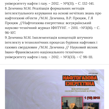
університету нафти і газу. – 2012. – №1(31). – С. 132-141.
8 Демчина М.М. Реалізація формальних методів
інтелектуального керування на основі нечітких знань про
нафтогазові об’єкти /М.М. Демчина, В.Р. Процюк, Г.Я
Процюк //Нафтогазова енергетика: всеукраїнський
науково-технічний журнал ІФНТУНГ. – 2011. –№3(16). – С.
96-107.
9 Демчина М.М. Імплементація концепцій штучного
інтелекту в технологічних процесах буріння нафтових і
газових свердловин /М.М. Демчина // Науковий вісник
Івано-Франківського національного технічного
університету нафти і газу. – 2012. – №3(33). – С 98-111.