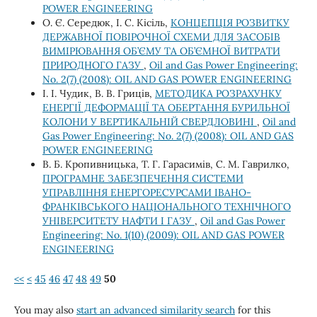
POWER ENGINEERING
О. Є. Середюк, І. С. Кісіль,
КОНЦЕПЦІЯ РОЗВИТКУ
ДЕРЖАВНОЇ ПОВІРОЧНОЇ СХЕМИ ДЛЯ ЗАСОБІВ
ВИМІРЮВАННЯ ОБ’ЄМУ ТА ОБ’ЄМНОЇ ВИТРАТИ
ПРИРОДНОГО ГАЗУ
,
Oil and Gas Power Engineering:
No. 2(7) (2008): OIL AND GAS POWER ENGINEERING
І. І. Чудик, В. В. Гриців,
МЕТОДИКА РОЗРАХУНКУ
ЕНЕРГІЇ ДЕФОРМАЦІЇ ТА ОБЕРТАННЯ БУРИЛЬНОЇ
КОЛОНИ У ВЕРТИКАЛЬНІЙ СВЕРДЛОВИНІ
,
Oil and
Gas Power Engineering: No. 2(7) (2008): OIL AND GAS
POWER ENGINEERING
В. Б. Кропивницька, Т. Г. Гарасимів, С. М. Гаврилко,
ПРОГРАМНЕ ЗАБЕЗПЕЧЕННЯ СИСТЕМИ
УПРАВЛІННЯ ЕНЕРГОРЕСУРСАМИ ІВАНО-
ФРАНКІВСЬКОГО НАЦІОНАЛЬНОГО ТЕХНІЧНОГО
УНІВЕРСИТЕТУ НАФТИ І ГАЗУ
,
Oil and Gas Power
Engineering: No. 1(10) (2009): OIL AND GAS POWER
ENGINEERING
<<
<
45
46
47
48
49
50
You may also
start an advanced similarity search
for this