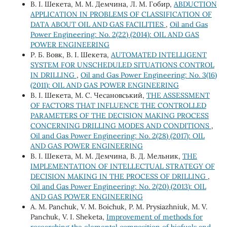
В. І. Шекета, М. М. Демчина, Л. М. Гобир,
ABDUCTION
APPLICATION IN PROBLEMS OF CLASSIFICATION OF
DATA ABOUT OIL AND GAS FACILITIES
,
Oil and Gas
Power Engineering: No. 2(22) (2014): OIL AND GAS
POWER ENGINEERING
Р. Б. Вовк, В. І. Шекета,
AUTOMATED INTELLIGENT
SYSTEM FOR UNSCHEDULED SITUATIONS CONTROL
IN DRILLING
,
Oil and Gas Power Engineering: No. 3(16)
(2011): OIL AND GAS POWER ENGINEERING
В. І. Шекета, М. С. Чесановський,
THE ASSESSMENT
OF FACTORS THAT INFLUENCE THE CONTROLLED
PARAMETERS OF THE DECISION MAKING PROCESS
CONCERNING DRILLING MODES AND CONDITIONS
,
Oil and Gas Power Engineering: No. 2(28) (2017): OIL
AND GAS POWER ENGINEERING
В. І. Шекета, М. М. Демчина, В. Д. Мельник,
THE
IMPLEMENTATION OF INTELLECTUAL STRATEGY OF
DECISION MAKING IN THE PROCESS OF DRILLING
,
Oil and Gas Power Engineering: No. 2(20) (2013): OIL
AND GAS POWER ENGINEERING
А. М. Panchuk, V. М. Boichuk, P. М. Prysiazhniuk, М. V.
Panchuk, V. І. Sheketa,
Improvement of methods for
researching the elemental composition of biofuels and