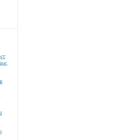
NT
ing:
ER
N
l
D