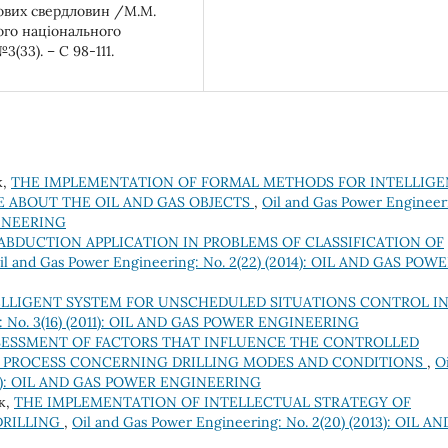
зових свердловин /М.М.
ого національного
3(33). – С 98-111.
к,
THE IMPLEMENTATION OF FORMAL METHODS FOR INTELLIGE
 ABOUT THE OIL AND GAS OBJECTS
,
Oil and Gas Power Engineer
GINEERING
ABDUCTION APPLICATION IN PROBLEMS OF CLASSIFICATION OF
il and Gas Power Engineering: No. 2(22) (2014): OIL AND GAS POW
LLIGENT SYSTEM FOR UNSCHEDULED SITUATIONS CONTROL I
g: No. 3(16) (2011): OIL AND GAS POWER ENGINEERING
SESSMENT OF FACTORS THAT INFLUENCE THE CONTROLLED
G PROCESS CONCERNING DRILLING MODES AND CONDITIONS
,
Oi
2017): OIL AND GAS POWER ENGINEERING
ик,
THE IMPLEMENTATION OF INTELLECTUAL STRATEGY OF
DRILLING
,
Oil and Gas Power Engineering: No. 2(20) (2013): OIL AN