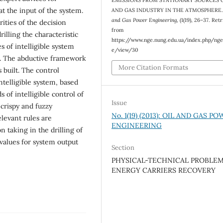
EMISSIONS FROM STATIONARY SOURCES O
t the input of the system.
AND GAS INDUSTRY IN THE ATMOSPHERE
and Gas Power Engineering
, (1(19), 26–37. Ret
rities of the decision
from
rilling the characteristic
https://www.nge.nung.edu.ua/index.php/nge
es of intelligible system
e/view/30
ed. The abductive framework
More Citation Formats
 built. The control
ntelligible system, based
 of intelligible control of
Issue
 crispy and fuzzy
No. 1(19) (2013): OIL AND GAS P
levant rules are
ENGINEERING
taking in the drilling of
y values for system output
Section
PHYSICAL-TECHNICAL PROBLEM
ENERGY CARRIERS RECOVERY