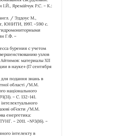
І.Й., Яремійчук Р.С. – К.:
нгл. / Эддоус М.,
т, ЮНИТИ, 1997. –590 с.
 гидромониторными
н Г.Ф. –
есса бурения с учетом
вершенствованию узлов
. Айтимов: материалы XII
ии в науке» (17 сентября
 для подання знань в
тної області /М.М.
ого національного
(31). – С. 132-141.
 інтелектуального
азові об’єкти /М.М.
ва енергетика:
НГ. – 2011. –№3(16). –
ного інтелекту в