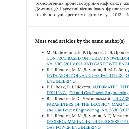
технологічних процесах буріння нафтових і га
Демчина // Науковий вісник Івано-Франківськ
технічного університету нафти і газу. – 2012. – №
Most read articles by the same author(s)
М. М. Демчина, В. Р. Процюк, Г. Я. Процю
CONTROL BASED ON FUZZY KNOWLEDGE
No. 3(16) (2011): OIL AND GAS POWER EN
В. І. Шекета, М. М. Демчина, Л. М. Гобир,
DATA ABOUT OIL AND GAS FACILITIES
,
O
ENGINEERING
Р. Б. Вовк, В. І. Шекета,
AUTOMATED INTE
DRILLING
,
Oil and Gas Power Engineerin
В. І. Шекета, М. С. Чесановський,
THE AS
PARAMETERS OF THE DECISION MAKIN
and Gas Power Engineering: No. 2(28) (
В. І. Шекета, М. М. Демчина, В. Д. Мельн
DECISION MAKING IN THE PROCESS OF 
GAS POWER ENGINEERING