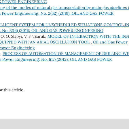
 GAS POWER ENGINEERING
ng of the modes of natural gas transportation by main gas pipelines 
s Power Engineering: No. 2(32) (2019): OIL AND GAS POWER
LLIGENT SYSTEM FOR UNSCHEDULED SITUATIONS CONTROL I
g: No. 3(16) (2011): OIL AND GAS POWER ENGINEERING
 O. O. Slabyi, V. F. Tsaruk,
MODEL OF INTERACTION WITH THE IN
QUIPPED WITH AN AXIAL OSCILLATION TOOL
,
Oil and Gas Power
 Power Engineering
а,
PROCESS OF AUTOMATION OF MANAGEMENT OF DRILLING WE
s Power Engineering: No. 1(17) (2012): OIL AND GAS POWER
r this article.