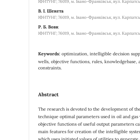
ІФНТУНГ; 76019, м. Івано-Франківськ, вул. Карпатськ
В. І. Шекета
ІФНТУНГ; 76019, м. Івано-Франківськ, вул. Карпатськ
Р. Б. Вовк
ІФНТУНГ; 76019, м. Івано-Франківськ, вул. Карпатськ
Keywords:
optimization, intelligible decision suppo
wells, objective functions, rules, knowledgebase,
constraints.
Abstract
The research is devoted to the development of th
technique optimal parameters used in oil and gas 
objective functions of useful output parameters ca
main features for creation of the intelligible syst
which uses initiated values of utilities to generate