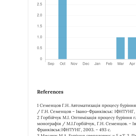
References
1 Семенцов Г.Н. Автоматизація процесу буріння 
/ Г.Н. Семенцов – Івано-Франківськ: ІФНТУНГ, 19
2 Горбійчук М.І. Оптимізація процесу буріння 
монографія / М.І.Горбійчук, Г.Н. Семенцов. – І
Франківськ:ІФНТУНГ, 2003. – 493 с.
3 Мислюк М.А. Буріння свердловин: у 5 т.Т. 2.