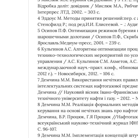
Відробка доліт: довідник / Мислюк М.А., Рибчич 
Інтерпрес ЛТД, 2002. – 303 с.
4 Эддоус М. Методы принятия решений:пер. с а
Стенсфилд Р.; под ред.И.И. Елисеевой. – .: Ауди
5 Осипов П.Ф. Оптимизация режимов бурения
шарошечными долотами / Осипов П.Ф., Скряби
Ярославль:Медиум-пресс, 2001. – 239 с.
6 Кульгинов А.С. Алгоритмы оптимизации проц
технико-технологических мероприятий по усо
управления / А.С. Кульгинов С.М. Ахметов, А.С
междунар.заочной науч.-практ. конф., «Инновац
2012 г.). – Новосибирск, 2012. – 106 с.
7 Демчина М.М. Використання нечітких правил
інтелектуальних системах нафтогазової предме
Демчина // Науковий вісник Івано-Франківськ
технічного університету нафти і газу. – 2012. – №1
8 Демчина М.М. Реалізація формальних методів
керування на основі нечітких знань про нафтог
Демчина, В.Р. Процюк, Г.Я Процюк //Нафтогазо
всеукраїнський науково-технічний журнал ІФНТУ
С. 96-107.
9 Демчина М.М. Імплементація концепцій штуч