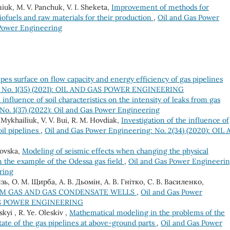
niuk, М. V. Panchuk, V. І. Sheketa,
Improvement of methods for
ofuels and raw materials for their production
,
Oil and Gas Power
 Power Engineering
pes surface on flow capacity and energy efficiency of gas pipelines
g: No. 1(35) (2021): OIL AND GAS POWER ENGINEERING
 influence of soil characteristics on the intensity of leaks from gas
No. 1(37) (2022): Oil and Gas Power Engineering
V. Mykhailiuk, V. V. Bui, R. M. Hovdiak,
Investigation of the influence of
oil pipelines
,
Oil and Gas Power Engineering: No. 2(34) (2020): OIL
lovska,
Modeling of seismic effects when changing the physical
n the example of the Odessa gas field
,
Oil and Gas Power Engineerin
ring
зь, О. М. Щирба, А. В. Дьомін, А. В. Гнітко, С. В. Василенко,
OM GAS AND GAS CONDENSATE WELLS
,
Oil and Gas Power
 GAS POWER ENGINEERING
skyi , R. Ye. Oleskiv ,
Mathematical modeling in the problems of the
tate of the gas pipelines at above-ground parts
,
Oil and Gas Power