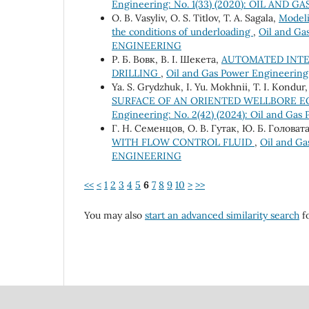
Engineering: No. 1(33) (2020): OIL AND
О. B. Vasyliv, О. S. Titlov, Т. А. Sagala,
Modeli
the conditions of underloading
,
Oil and Ga
ENGINEERING
Р. Б. Вовк, В. І. Шекета,
AUTOMATED INTE
DRILLING
,
Oil and Gas Power Engineerin
Ya. S. Grydzhuk, I. Yu. Mokhnii, T. I. Kondur,
SURFACE OF AN ORIENTED WELLBORE E
Engineering: No. 2(42) (2024): Oil and Gas
Г. Н. Семенцов, О. В. Гутак, Ю. Б. Головат
WITH FLOW CONTROL FLUID
,
Oil and Ga
ENGINEERING
<<
<
1
2
3
4
5
6
7
8
9
10
>
>>
You may also
start an advanced similarity search
fo