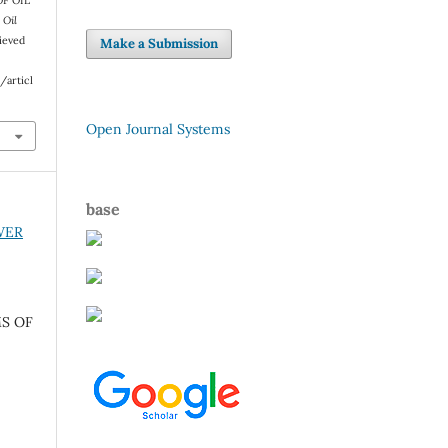
F OIL
.
Oil
rieved
Make a Submission
/articl
Open Journal Systems
base
OWER
S OF