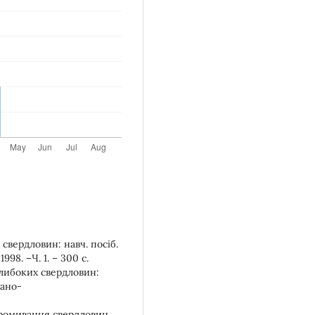
свердловин: навч. посіб.
98. –Ч. 1. – 300 с.
глибоких свердловин:
вано-
 Промивання свердловин.