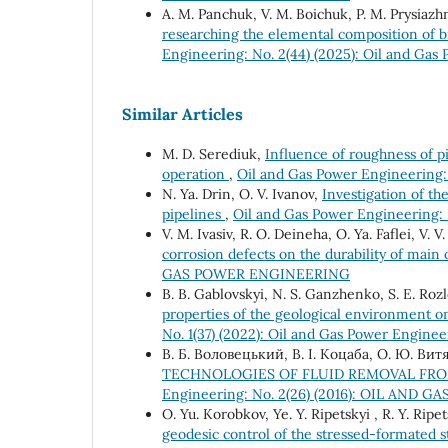
А. М. Panchuk, V. М. Boichuk, P. М. Prysiazh
researching the elemental composition of bi
Engineering: No. 2(44) (2025): Oil and Gas
Similar Articles
М. D. Serediuk,
Influence of roughness of pi
operation
,
Oil and Gas Power Engineerin
N. Ya. Drin, O. V. Ivanov,
Investigation of the
pipelines
,
Oil and Gas Power Engineering: 
V. М. Ivasiv, R. О. Deineha, О. Ya. Faflei, V. 
corrosion defects on the durability of main 
GAS POWER ENGINEERING
B. B. Gablovskyi, N. S. Ganzhenko, S. E. Roz
properties of the geological environment o
No. 1(37) (2022): Oil and Gas Power Enginee
В. Б. Воловецький, В. І. Коцаба, О. Ю. Витя
TECHNOLOGIES OF FLUID REMOVAL FR
Engineering: No. 2(26) (2016): OIL AND
O. Yu. Korobkov, Ye. Y. Ripetskyi , R. Y. Ripet
geodesic control of the stressed-formated s