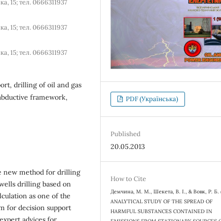
а, 15; тел. 0666311937
а, 15; тел. 0666311937
а, 15; тел. 0666311937
rt, drilling of oil and gas
 abductive framework,
PDF (Українська)
Published
20.05.2013
e new method for drilling
How to Cite
wells drilling based on
Демчина, М. М., Шекета, В. І., & Вовк, Р. Б. 
lculation as one of the
ANALYTICAL STUDY OF THE SPREAD OF
em for decision support
HARMFUL SUBSTANCES CONTAINED IN
 expert advices for