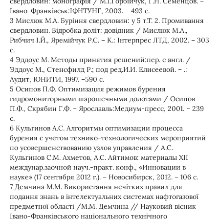
свердловин: монографія / М.І.Горбійчук, Г.Н. Семенцов. –
Івано-Франківськ:ІФНТУНГ, 2003. – 493 с.
3 Мислюк М.А. Буріння свердловин: у 5 т.Т. 2. Промивання
свердловин. Відробка доліт: довідник / Мислюк М.А.,
Рибчич І.Й., Яремійчук Р.С. – К.: Інтерпрес ЛТД, 2002. – 303
с.
4 Эддоус М. Методы принятия решений:пер. с англ. /
Эддоус М., Стенсфилд Р.; под ред.И.И. Елисеевой. – .:
Аудит, ЮНИТИ, 1997. –590 с.
5 Осипов П.Ф. Оптимизация режимов бурения
гидромониторными шарошечными долотами / Осипов
П.Ф., Скрябин Г.Ф. – Ярославль:Медиум-пресс, 2001. – 239
с.
6 Кульгинов А.С. Алгоритмы оптимизации процесса
бурения с учетом технико-технологических мероприятий
по усовершенствованию узлов управления / А.С.
Кульгинов С.М. Ахметов, А.С. Айтимов: материалы XII
междунар.заочной науч.-практ. конф., «Инновации в
науке» (17 сентября 2012 г.). – Новосибирск, 2012. – 106 с.
7 Демчина М.М. Використання нечітких правил для
подання знань в інтелектуальних системах нафтогазової
предметної області /М.М. Демчина // Науковий вісник
Івано-Франківського національного технічного