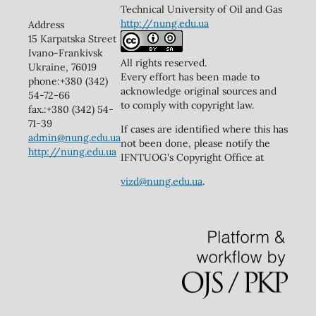
Technical University of Oil and Gas
http://nung.edu.ua
Address
15 Karpatska Street
Ivano-Frankivsk
All rights reserved.
Ukraine, 76019
Every effort has been made to
phone:+380 (342)
acknowledge original sources and
54-72-66
to comply with copyright law.
fax.:+380 (342) 54-
71-39
If cases are identified where this has
admin@nung.edu.ua
not been done, please notify the
http://nung.edu.ua
IFNTUOG's Copyright Office at
vizd@nung.edu.ua
.