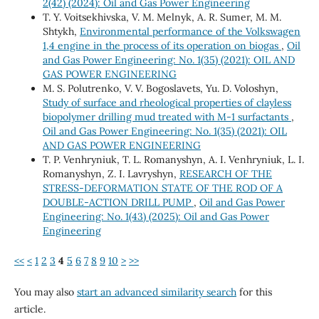
2(42) (2024): Oil and Gas Power Engineering
Т. Y. Voitsekhivska, V. М. Melnyk, А. R. Sumer, М. М.
Shtykh,
Environmental performance of the Volkswagen
1,4 engine in the process of its operation on biogas
,
Oil
and Gas Power Engineering: No. 1(35) (2021): OIL AND
GAS POWER ENGINEERING
М. S. Polutrenko, V. V. Bogoslavets, Yu. D. Voloshyn,
Study of surface and rheological properties of clayless
biopolymer drilling mud treated with M-1 surfactants
,
Oil and Gas Power Engineering: No. 1(35) (2021): OIL
AND GAS POWER ENGINEERING
T. P. Venhryniuk, T. L. Romanyshyn, A. I. Venhryniuk, L. I.
Romanyshyn, Z. I. Lavryshyn,
RESEARCH OF THE
STRESS-DEFORMATION STATE OF THE ROD OF A
DOUBLE-ACTION DRILL PUMP
,
Oil and Gas Power
Engineering: No. 1(43) (2025): Oil and Gas Power
Engineering
<<
<
1
2
3
4
5
6
7
8
9
10
>
>>
You may also
start an advanced similarity search
for this
article.