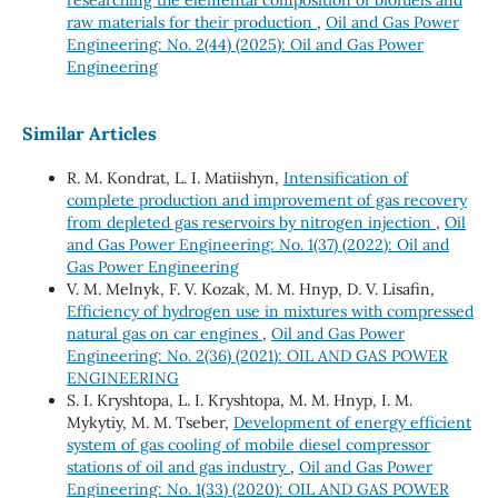
raw materials for their production
,
Oil and Gas Power
Engineering: No. 2(44) (2025): Oil and Gas Power
Engineering
Similar Articles
R. M. Kondrat, L. I. Matiishyn,
Intensification of
complete production and improvement of gas recovery
from depleted gas reservoirs by nitrogen injection
,
Oil
and Gas Power Engineering: No. 1(37) (2022): Oil and
Gas Power Engineering
V. М. Melnyk, F. V. Kozak, М. М. Hnyp, D. V. Lisafin,
Efficiency of hydrogen use in mixtures with compressed
natural gas on car engines
,
Oil and Gas Power
Engineering: No. 2(36) (2021): OIL AND GAS POWER
ENGINEERING
S. I. Kryshtopa, L. I. Kryshtopa, M. М. Hnyp, I. M.
Mykytiy, M. M. Tseber,
Development of energy efficient
system of gas cooling of mobile diesel compressor
stations of oil and gas industry
,
Oil and Gas Power
Engineering: No. 1(33) (2020): OIL AND GAS POWER