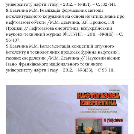
університету нафти і газу. – 2012. – №1(31). – С. 132-141.
8 Демчина М.М. Реалізація формальних методів
інтелектуального керування на основі нечітких знань про
нафтогазові об’єкти /М.М. Демчина, В.Р. Процюк, Г.Я
Процюк //Нафтогазова енергетика: всеукраїнський
науково-технічний журнал ІФНТУНГ. – 2011. –№3(16). – С.
96-107.
9 Демчина М.М. Імплементація концепцій штучного
інтелекту в технологічних процесах буріння нафтових і
газових свердловин /М.М. Демчина // Науковий вісник
Івано-Франківського національного технічного
університету нафти і газу. – 2012. – №3(33). – С 98-111.