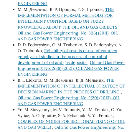
ENGINEERING
М. М. Демчина, В. Р. Процюк, Г. Я. Процюк,
THE
IMPLEMENTATION OF FORMAL METHODS FOR
INTELLIGENT CONTROL BASED ON FUZZY
KNOWLEDGE ABOUT THE OIL AND GAS OBJECTS
,
Oil and Gas Power Engineering: No. 3(16) (2011): OIL
AND GAS POWER ENGINEERING
D. D. Fedoryshyn, О. М. Trubenko, S. D. Fedoryshyn, А.
О. Trubenko,
Reliability of results of use of complex
geophysical studies in the process of control of
development of oil and gas deposits
,
Oil and Gas Power
Engineering: No. 2(36) (2021): OIL AND GAS POWER
ENGINEERING
В. І. Шекета, М. М. Демчина, В. Д. Мельник,
THE
IMPLEMENTATION OF INTELLECTUAL STRATEGY OF
DECISION MAKING IN THE PROCESS OF DRILLING
,
Oil and Gas Power Engineering: No. 2(20) (2013): OIL
AND GAS POWER ENGINEERING
Ye. M. Stavychnyi, M. V. Romaniv, Ya. M. Femiak, O. Yu.
Vytiaz, A. O. Ignatov, S. A. Rybachuk, V. Ya. Femiak,
COMPLEX OF NODES FOR SECTIONAL FIXING OF OIL
AND GAS WELLS
,
Oil and Gas Power Engineering: No.