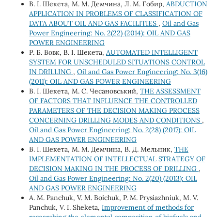
В. І. Шекета, М. М. Демчина, Л. М. Гобир,
ABDUCTION
APPLICATION IN PROBLEMS OF CLASSIFICATION OF
DATA ABOUT OIL AND GAS FACILITIES
,
Oil and Gas
Power Engineering: No. 2(22) (2014): OIL AND GAS
POWER ENGINEERING
Р. Б. Вовк, В. І. Шекета,
AUTOMATED INTELLIGENT
SYSTEM FOR UNSCHEDULED SITUATIONS CONTROL
IN DRILLING
,
Oil and Gas Power Engineering: No. 3(16)
(2011): OIL AND GAS POWER ENGINEERING
В. І. Шекета, М. С. Чесановський,
THE ASSESSMENT
OF FACTORS THAT INFLUENCE THE CONTROLLED
PARAMETERS OF THE DECISION MAKING PROCESS
CONCERNING DRILLING MODES AND CONDITIONS
,
Oil and Gas Power Engineering: No. 2(28) (2017): OIL
AND GAS POWER ENGINEERING
В. І. Шекета, М. М. Демчина, В. Д. Мельник,
THE
IMPLEMENTATION OF INTELLECTUAL STRATEGY OF
DECISION MAKING IN THE PROCESS OF DRILLING
,
Oil and Gas Power Engineering: No. 2(20) (2013): OIL
AND GAS POWER ENGINEERING
А. М. Panchuk, V. М. Boichuk, P. М. Prysiazhniuk, М. V.
Panchuk, V. І. Sheketa,
Improvement of methods for
researching the elemental composition of biofuels and